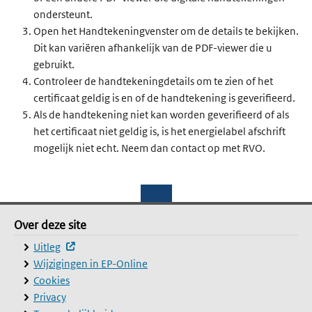
ondersteunt.
Open het Handtekeningvenster om de details te bekijken.
Dit kan variëren afhankelijk van de PDF-viewer die u
gebruikt.
Controleer de handtekeningdetails om te zien of het
certificaat geldig is en of de handtekening is geverifieerd.
Als de handtekening niet kan worden geverifieerd of als
het certificaat niet geldig is, is het energielabel afschrift
mogelijk niet echt. Neem dan contact op met RVO.
Footer
Over deze site
Over deze site
(externe website, opent in een nieuw venster)
Uitleg
Wijzigingen in EP-Online
Cookies
Privacy