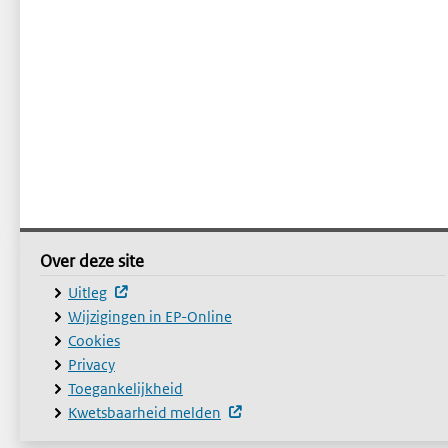
Footer
Over deze site
Over deze site
(externe website, opent in een nieuw venster)
Uitleg
Wijzigingen in EP-Online
Cookies
Privacy
Toegankelijkheid
(externe website, opent in een 
Kwetsbaarheid melden