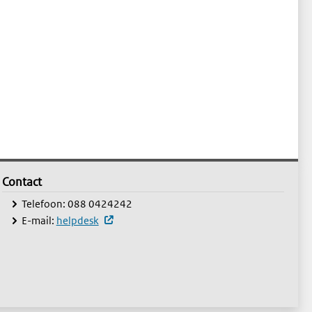
Contact
Contact
nster)
Telefoon: 088 0424242
(externe website, opent in een nieuw venste
E-mail:
helpdesk
en nieuw venster)