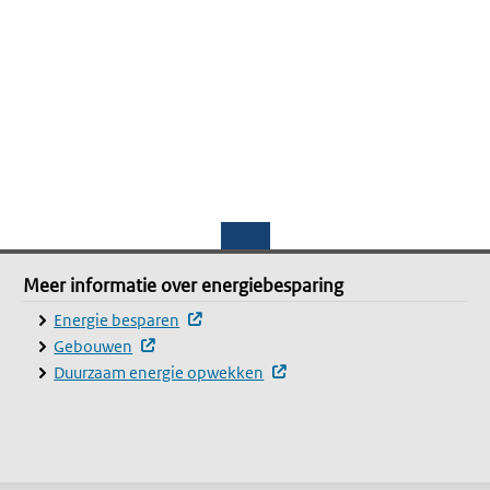
Meer informatie over energiebesparing
Meer informatie over energiebesparing
(externe website, opent in een nieuw ve
Energie besparen
(externe website, opent in een nieuw venster)
Gebouwen
(externe website, opent in e
Duurzaam energie opwekken
nieuw venster)