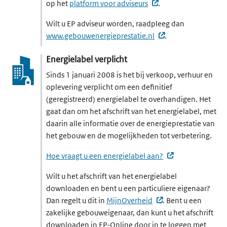
(externe website, op
op het
platform voor adviseurs
.
Wilt u EP adviseur worden, raadpleeg dan
(externe website, 
www.gebouwenergie­prestatie.nl
.
Energielabel verplicht
Sinds 1 januari 2008 is het bij verkoop, verhuur en
oplevering verplicht om een definitief
(geregistreerd) energielabel te overhandigen. Het
gaat dan om het afschrift van het energielabel, met
daarin alle informatie over de energieprestatie van
het gebouw en de mogelijkheden tot verbetering.
(externe website
Hoe vraagt u een energielabel aan?
Wilt u het afschrift van het energielabel
downloaden en bent u een particuliere eigenaar?
(externe website, o
Dan regelt u dit in
MijnOverheid
. Bent u een
zakelijke gebouweigenaar, dan kunt u het afschrift
downloaden in EP-Online door in te loggen met