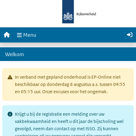
EP-Online
Home
Menu
Welkom
Onderhoud en meldingen
In verband met gepland onderhoud is EP-Online niet
beschikbaar op donderdag 6 augustus a.s. tussen 04:55
en 05:15 uur. Onze excuses voor het ongemak.
Krijgt u bij de registratie een melding over uw
vakbekwaamheid en heeft u dit jaar de bijscholing wel
gevolgd, neem dan contact op met ISSO. Zij kunnen
controleren of uw gegevens correct zijn verwerkt.