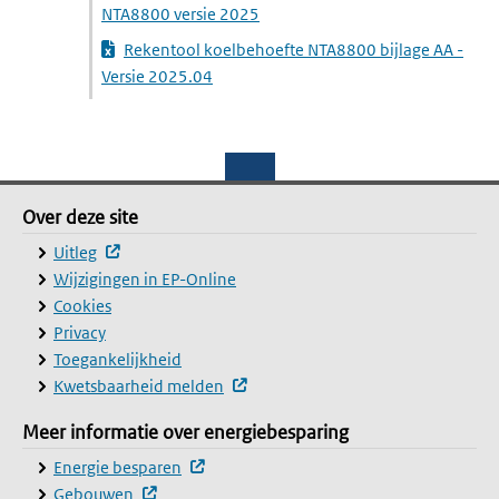
(downloadt een PDF-bestand)
NTA8800 versie 2025
Rekentool koelbehoefte NTA8800 bijlage AA -
(downloadt een Excel-bestand)
Versie 2025.04
Footer
Over deze site
Over deze site
(externe website, opent in een nieuw venster)
Uitleg
Wijzigingen in EP-Online
Cookies
Privacy
Toegankelijkheid
(externe website, opent in een nie
Kwetsbaarheid melden
Meer informatie over energiebesparing
Meer informatie over energiebesparing
(externe website, opent in een nieuw ve
Energie besparen
(externe website, opent in een nieuw venster)
Gebouwen